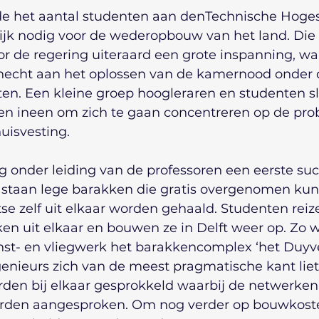
e het aantal studenten aan denTechnische Hoges
jk nodig voor de wederopbouw van het land. Die 
 de regering uiteraard een grote inspanning, wa
hecht aan het oplossen van de kamernood onder 
en. Een kleine groep hoogleraren en studenten s
en ineen om zich te gaan concentreren op de pr
uisvesting.
ng onder leiding van de professoren een eerste succ
staan lege barakken die gratis overgenomen ku
tse zelf uit elkaar worden gehaald. Studenten reiz
en uit elkaar en bouwen ze in Delft weer op. Zo w
unst- en vliegwerk het barakkencomplex ‘het Duyve
enieurs zich van de meest pragmatische kant liet
rden bij elkaar gesprokkeld waarbij de netwerken
rden aangesproken. Om nog verder op bouwkoste