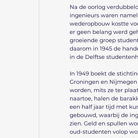
Na de oorlog verdubbeld
ingenieurs waren nameli
wederopbouw kostte voor
er geen belang werd ge
groeiende groep student
daarom in 1945 de hand
in de Delftse studentenh
In 1949 boekt de stichti
Groningen en Nijmegen 
worden, mits ze ter plaa
naartoe, halen de barakk
een half jaar tijd met k
gebouwd, waarbij de ing
zien. Geld en spullen wo
oud-studenten volop wo