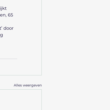
.
jkt 
en, 65 
’ door 
g 
Alles weergeven