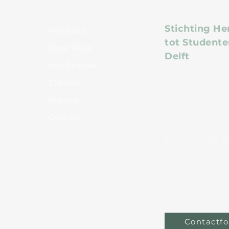
Stichting He
Portfolio
tot Studente
Onze Visie
Delft
Het Bestuur
Zakelijk
Nieuws
Cont
act
Aan ’t Verlaat 3
T: +31 6 13451901
E:
info@shsdelft
Contactfo