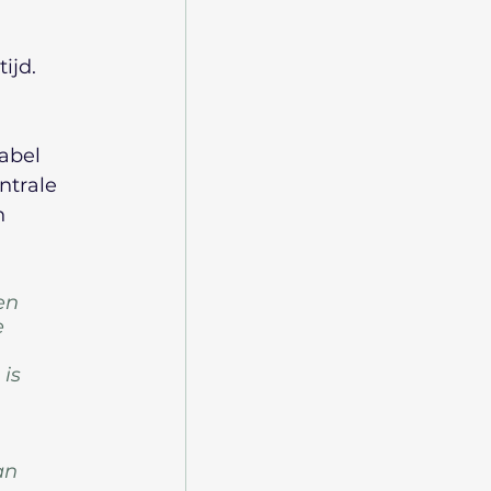
ijd. 
abel 
ntrale 
n 
en 
 
is 
 
an 