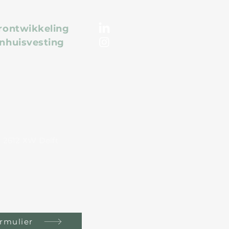
rontwikkeling
nhuisvesting
1, 2612 XW Delft
.nl
rmulier