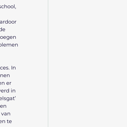
chool, 
ardoor 
de 
loegen 
oblemen 
es. In 
nnen 
en er 
erd in 
lsgat’ 
en 
 van 
n te 