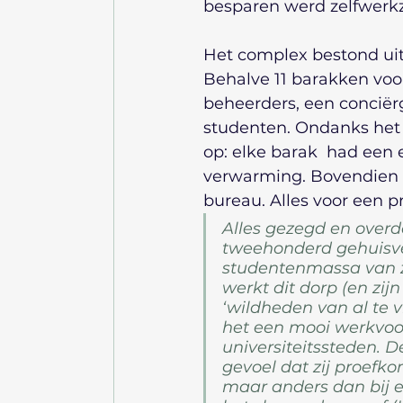
besparen werd zelfwerk
Het complex bestond uit 
Behalve 11 barakken voo
beheerders, een conciër
studenten. Ondanks het t
op: elke barak  had een 
verwarming. Bovendien 
bureau. Alles voor een p
Alles gezegd en overda
tweehonderd gehuisves
studentenmassa van ze
werkt dit dorp (en zijn
‘wildheden van al te vr
het een mooi werkvoor
universiteitssteden. 
gevoel dat zij proefko
maar anders dan bij e