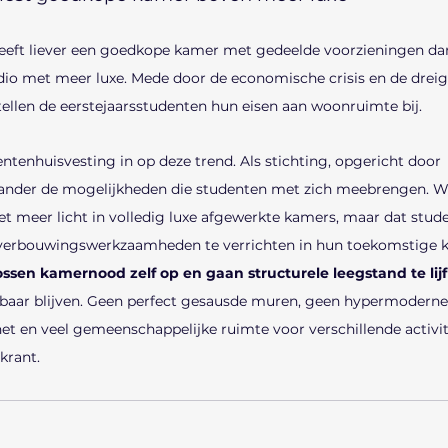
eeft liever een goedkope kamer met gedeelde voorzieningen da
io met meer luxe. Mede door de economische crisis en de drei
tellen de eerstejaarsstudenten hun eisen aan woonruimte bij.
ntenhuisvesting in op deze trend. Als stichting, opgericht door 
 ander de mogelijkheden die studenten met zich meebrengen. Wi
iet meer licht in volledig luxe afgewerkte kamers, maar dat stude
n verbouwingswerkzaamheden te verrichten in hun toekomstige 
ssen kamernood zelf op en gaan structurele leegstand te lijf
lbaar blijven. Geen perfect gesausde muren, geen hypermoderne
et en veel gemeenschappelijke ruimte voor verschillende activit
skrant.