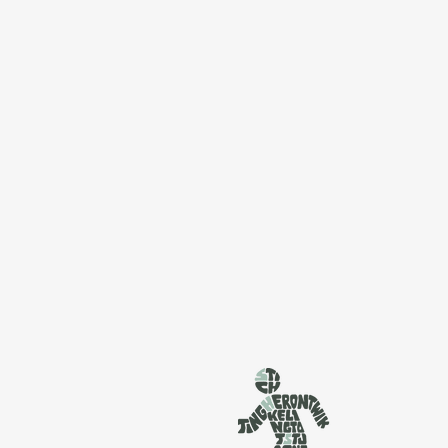
‘Voor bewoners, door
bewoners’ & ‘Voor
studenten, door
studenten’