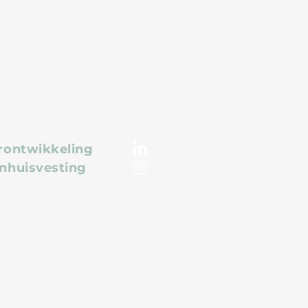
van het
rschot voor de
oningmarkt
rontwikkeling
nhuisvesting
1, 2612 XW Delft