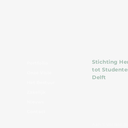
Oplevering complex Aan
Gevolgen 
’t Verlaat
studievoo
Delftse w
Stichting He
Portfolio
tot Studente
Onze Visie
Delft
Het Bestuur
Zakelijk
Nieuws
Cont
act
Aan ’t Verlaat 3