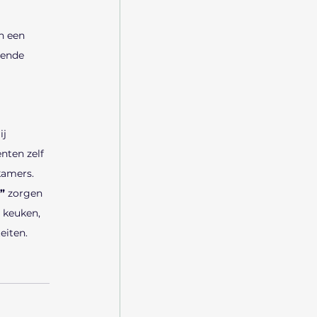
n een 
gende 
j 
nten zelf 
kamers. 
” 
zorgen 
 keuken, 
eiten.