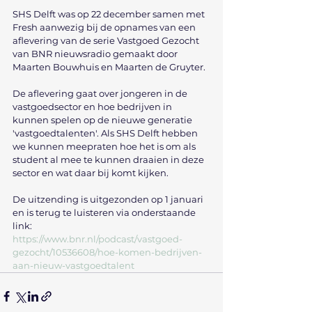
SHS Delft was op 22 december samen met 
Fresh aanwezig bij de opnames van een 
aflevering van de serie Vastgoed Gezocht 
van BNR nieuwsradio gemaakt door 
Maarten Bouwhuis en Maarten de Gruyter. 
De aflevering gaat over jongeren in de 
vastgoedsector en hoe bedrijven in 
kunnen spelen op de nieuwe generatie 
'vastgoedtalenten'. Als SHS Delft hebben 
we kunnen meepraten hoe het is om als 
student al mee te kunnen draaien in deze 
sector en wat daar bij komt kijken. 
De uitzending is uitgezonden op 1 januari 
en is terug te luisteren via onderstaande 
link:
https://www.bnr.nl/podcast/vastgoed-
gezocht/10536608/hoe-komen-bedrijven-
aan-nieuw-vastgoedtalent