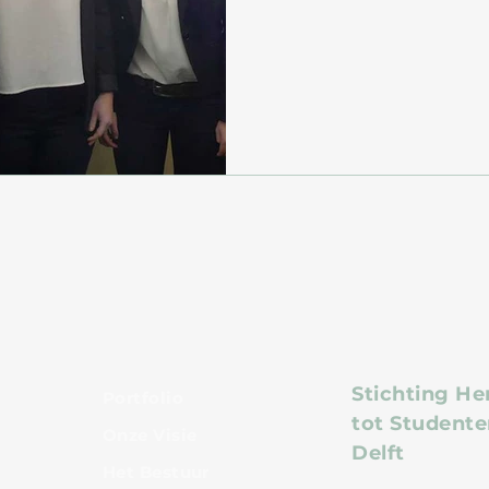
Stichting He
Portfolio
tot Studente
Onze Visie
Delft
Het Bestuur