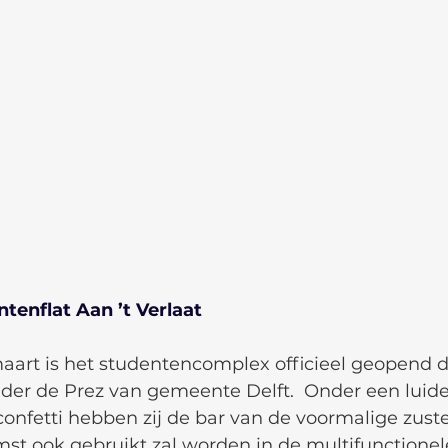
tenflat Aan ’t Verlaat
art is het studentencomplex officieel geopend d
der de Prez van gemeente Delft.  Onder een luide
onfetti hebben zij de bar van de voormalige zuster
mst ook gebruikt zal worden in de multifunctionel