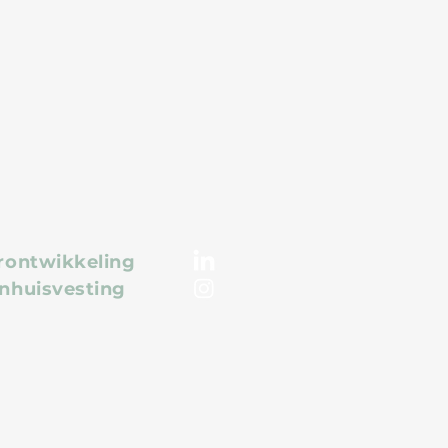
van het
rschot voor de
oningmarkt
rontwikkeling
nhuisvesting