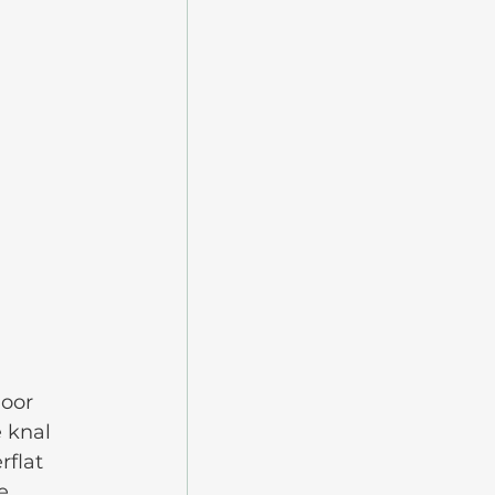
oor 
 knal 
flat 
e 