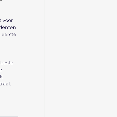
 voor 
denten 
 eerste 
beste 
e 
k 
raal.