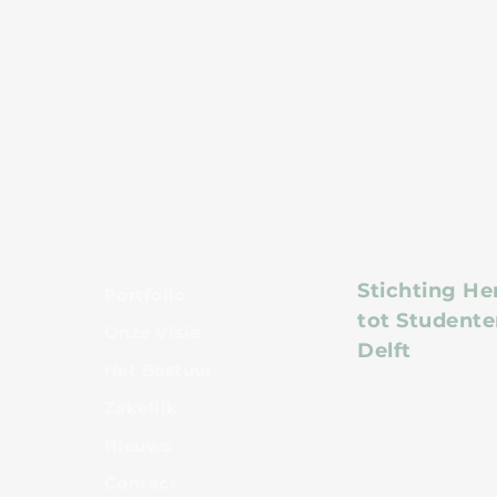
Oplevering complex Aan
Gevolgen 
’t Verlaat
studievoo
Delftse w
Stichting He
Portfolio
tot Studente
Onze Visie
Delft
Het Bestuur
Zakelijk
Nieuws
Cont
act